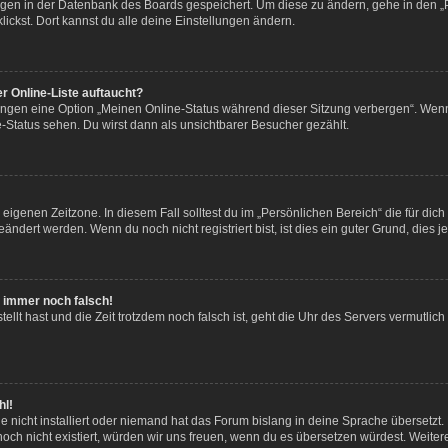
lungen in der Datenbank des Boards gespeichert. Um diese zu ändern, gehe in den „
ickst. Dort kannst du alle deine Einstellungen ändern.
r Online-Liste auftaucht?
lungen eine Option „Meinen Online-Status während dieser Sitzung verbergen“. Wenn
-Status sehen. Du wirst dann als unsichtbarer Besucher gezählt.
eigenen Zeitzone. In diesem Fall solltest du im „Persönlichen Bereich“ die für dich 
ndert werden. Wenn du noch nicht registriert bist, ist dies ein guter Grund, dies jet
ht immer noch falsch!
tellt hast und die Zeit trotzdem noch falsch ist, geht die Uhr des Servers vermutlich
hl!
 nicht installiert oder niemand hat das Forum bislang in deine Sprache übersetzt. 
s noch nicht existiert, würden wir uns freuen, wenn du es übersetzen würdest. Weit