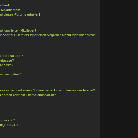
icken!
 Nachrichten!
ed dieses Forums erhalten!
d ignorierten Mitglieder?
e oder zur Liste der ignorierten Mitglieder hinzufügen oder diese
en durchsuchen?
gebnisse?
re Seite?
hemen finden?
esezeichen und einem Abonnements für ein Thema oder Forum?
a setzen oder ein Thema abonnieren?
 zulässig?
änge erhalten?