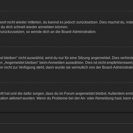
swort nicht wieder mitteilen, du kannst es jedoch zurücksetzen. Dies machst du, i
st du dich schnell wieder anmelden können.
t zurückzusetzen, so wende dich an die Board-Administration.
bleiben“ nicht auswählst, wirst du nur für eine Sitzung angemeldet. Dies verhin
en „Angemeldet bleiben“ beim Anmelden auswählen. Dies ist nicht empfehlenswert
ion nicht zur Verfügung steht, dann wurde sie vermutlich von der Board-Administrat
tellt hat und die dafür sorgen, dass du im Forum angemeldet bleibst. Außerdem erm
ration aktiviert wurden. Wenn du Probleme bei der An- oder Abmeldung hast, kann e