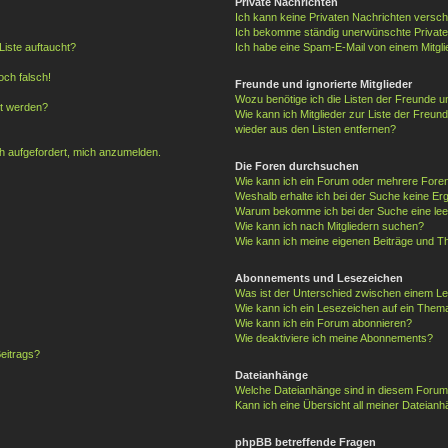
Private Nachrichten
Ich kann keine Privaten Nachrichten versch
Ich bekomme ständig unerwünschte Private
Liste auftaucht?
Ich habe eine Spam-E-Mail von einem Mitgli
och falsch!
Freunde und ignorierte Mitglieder
Wozu benötige ich die Listen der Freunde un
gt werden?
Wie kann ich Mitglieder zur Liste der Freund
wieder aus den Listen entfernen?
ch aufgefordert, mich anzumelden.
Die Foren durchsuchen
Wie kann ich ein Forum oder mehrere For
Weshalb erhalte ich bei der Suche keine Er
Warum bekomme ich bei der Suche eine lee
Wie kann ich nach Mitgliedern suchen?
Wie kann ich meine eigenen Beiträge und T
Abonnements und Lesezeichen
Was ist der Unterschied zwischen einem L
Wie kann ich ein Lesezeichen auf ein Them
Wie kann ich ein Forum abonnieren?
Wie deaktiviere ich meine Abonnements?
eitrags?
Dateianhänge
Welche Dateianhänge sind in diesem Forum
Kann ich eine Übersicht all meiner Dateianh
phpBB betreffende Fragen