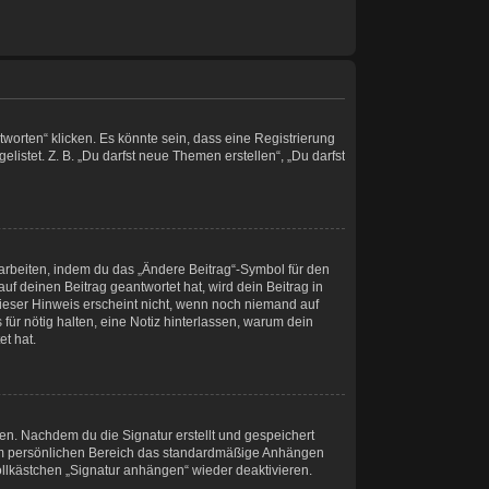
orten“ klicken. Es könnte sein, dass eine Registrierung
listet. Z. B. „Du darfst neue Themen erstellen“, „Du darfst
earbeiten, indem du das „Ändere Beitrag“-Symbol für den
uf deinen Beitrag geantwortet hat, wird dein Beitrag in
Dieser Hinweis erscheint nicht, wenn noch niemand auf
für nötig halten, eine Notiz hinterlassen, warum dein
t hat.
en. Nachdem du die Signatur erstellt und gespeichert
inem persönlichen Bereich das standardmäßige Anhängen
ollkästchen „Signatur anhängen“ wieder deaktivieren.