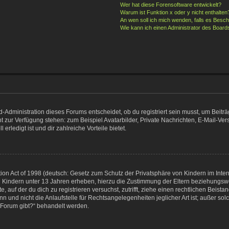
Wer hat diese Forensoftware entwickelt?
Warum ist Funktion x oder y nicht enthalten
An wen soll ich mich wenden, falls es Besc
Wie kann ich einen Administrator des Board
Administration dieses Forums entscheidet, ob du registriert sein musst, um Beiträge
cht zur Verfügung stehen: zum Beispiel Avatarbilder, Private Nachrichten, E-Mail-Ve
erledigt ist und dir zahlreiche Vorteile bietet.
n Act of 1998 (deutsch: Gesetz zum Schutz der Privatsphäre von Kindern im Interne
 Kindern unter 13 Jahren erheben, hierzu die Zustimmung der Eltern beziehungsw
e, auf der du dich zu registrieren versuchst, zutrifft, ziehe einen rechtlichen Beis
 und nicht die Anlaufstelle für Rechtsangelegenheiten jeglicher Art ist; außer sol
 Forum gibt?“ behandelt werden.