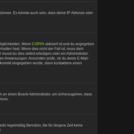
 können. Es könnte auch sein, dass deine IP-Adresse oder
Möglichkeiten. Wenn
COPPA
aktiviert ist und du angegeben
halten hast. Wenn dies nicht der Fall ist, muss dein
 musst du dies selbst erledigen oder ein Administrator.
ltenen Anweisungen. Ansonsten prüfe, ob du deine E-Mail-
e korrekt eingegeben wurde, dann kontaktiere einen
ich an einen Board-Administrator, um sicherzugehen, dass
 muss.
rds regelmäßig Benutzer, die für längere Zeit keine
!