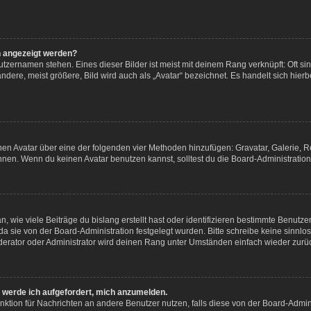
n angezeigt werden?
tzernamen stehen. Eines dieser Bilder ist meist mit deinem Rang verknüpft: Oft si
ere, meist größere, Bild wird auch als „Avatar“ bezeichnet. Es handelt sich hierb
einen Avatar über eine der folgenden vier Methoden hinzufügen: Gravatar, Galerie
en. Wenn du keinen Avatar benutzen kannst, solltest du die Board-Administration 
 wie viele Beiträge du bislang erstellt hast oder identifizieren bestimmte Benut
 da sie von der Board-Administration festgelegt wurden. Bitte schreibe keine sinn
derator oder Administrator wird deinen Rang unter Umständen einfach wieder zurü
, werde ich aufgefordert, mich anzumelden.
Funktion für Nachrichten an andere Benutzer nutzen, falls diese von der Board-Admi