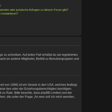
?
hwerden oder juristische Anfragen zu diesem Forum gibt?
s kontaktieren?
 zu schreiben. Auf jeden Fall erhältst du als registriertes
rsand an andere Mitglieder, Beitritt zu Benutzergruppen und
t von 1998) ist ein Gesetz in den USA, welches festlegt,
eise des oder der Erziehungsberechtigten benötigen.
tand zu Rate. Bitte beachte, dass phpBB Limited und der
chen, die unter der Frage „An wen soll ich mich wenden,