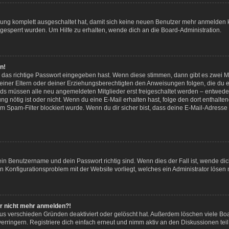
erung komplett ausgeschaltet hat, damit sich keine neuen Benutzer mehr anmelden
 gesperrt wurden. Um Hilfe zu erhalten, wende dich an die Board-Administration.
n!
 das richtige Passwort eingegeben hast. Wenn diese stimmen, dann gibt es zwei 
 deiner Eltern oder deiner Erziehungsberechtigten den Anweisungen folgen, die du er
ards müssen alle neu angemeldeten Mitglieder erst freigeschaltet werden – entweder
erung nötig ist oder nicht. Wenn du eine E-Mail erhalten hast, folge den dort entha
m Spam-Filter blockiert wurde. Wenn du dir sicher bist, dass deine E-Mail-Adress
dein Benutzername und dein Passwort richtig sind. Wenn dies der Fall ist, wende d
ein Konfigurationsproblem mit der Website vorliegt, welches ein Administrator lösen
ber nicht mehr anmelden?!
us verschieden Gründen deaktiviert oder gelöscht hat. Außerdem löschen viele Boa
ringern. Registriere dich einfach erneut und nimm aktiv an den Diskussionen teil