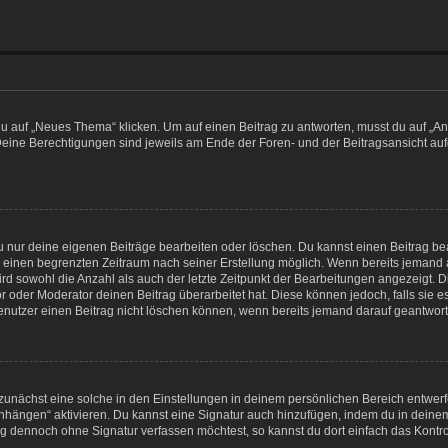
auf „Neues Thema“ klicken. Um auf einen Beitrag zu antworten, musst du auf „Antw
 Deine Berechtigungen sind jeweils am Ende der Foren- und der Beitragsansicht aufge
du nur deine eigenen Beiträge bearbeiten oder löschen. Du kannst einen Beitrag b
ür einen begrenzten Zeitraum nach seiner Erstellung möglich. Wenn bereits jemand a
rd sowohl die Anzahl als auch der letzte Zeitpunkt der Bearbeitungen angezeigt. 
 oder Moderator deinen Beitrag überarbeitet hat. Diese können jedoch, falls sie es 
enutzer einen Beitrag nicht löschen können, wenn bereits jemand darauf geantworte
unächst eine solche in den Einstellungen in deinem persönlichen Bereich entwerf
 anhängen“ aktivieren. Du kannst eine Signatur auch hinzufügen, indem du in de
rag dennoch ohne Signatur verfassen möchtest, so kannst du dort einfach das Kontr