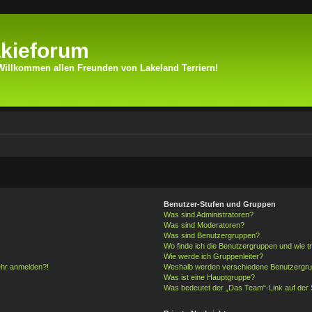
kieforum
Willkommen allen Freunden von Lakeland Terriern!
Benutzer-Stufen und Gruppen
Was sind Administratoren?
Was sind Moderatoren?
Was sind Benutzergruppen?
Wo finde ich die Benutzergruppen und wie tr
Wie werde ich Gruppenleiter?
mehr anmelden?!
Weshalb werden verschiedene Benutzergrupp
Was ist eine Hauptgruppe?
Was bedeutet der „Das Team“-Link auf der S