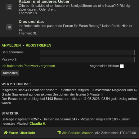
Katzen und anderes Getier
Gibt es für Lakies einen besseren Spielgefährten als eine Katze?!? Richtig:
Zwei Katzen. Oder drei...
Themen:
18
Dies und das
Ihr findet nicht das passende Forum für Euren Beitrag? Keine Panik: Hier ist
es!
Themen:
31
ANMELDEN
•
REGISTRIEREN
Benutzername:
Passwort:
Ich habe mein Passwort vergessen
Angemeldet bleiben
WER IST ONLINE?
Insgesamt sind
43
Besucher online :: 1 sichtbares Mitglied, 0 unsichtbare Mitglieder und 42
Gäste (basierend auf den aktiven Besuchern der letzten 5 Minuten)
Der Besucherrekord liegt bei
3193
Besuchern, die am 11.05.2026, 03:54 gleichzeitig online
waren.
STATISTIK
Beiträge insgesamt
6257
• Themen insgesamt
617
• Mitglieder insgesamt
100
• Unser
neuestes Mitglied:
Claudia H.
Foren-Übersicht
Alle Cookies löschen
Alle Zeiten sind
UTC+02:00