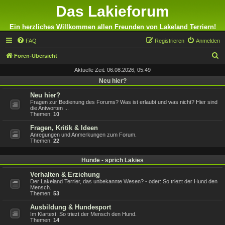
Das Lakieforum
Ein herzliches Willkommen allen Freunden von Lakeland Terriern!
FAQ
Registrieren
Anmelden
S
Foren-Übersicht
u
Aktuelle Zeit: 06.08.2026, 05:49
c
Neu hier?
h
Neu hier?
Fragen zur Bedienung des Forums? Was ist erlaubt und was nicht? Hier sind
e
die Antworten ...
Themen:
10
Fragen, Kritik & Ideen
Anregungen und Anmerkungen zum Forum.
Themen:
22
Hunde - sprich Lakies
Verhalten & Erziehung
Der Lakeland Terrier, das unbekannte Wesen? - oder: So triezt der Hund den
Mensch.
Themen:
53
Ausbildung & Hundesport
Im Klartext: So triezt der Mensch den Hund.
Themen:
14