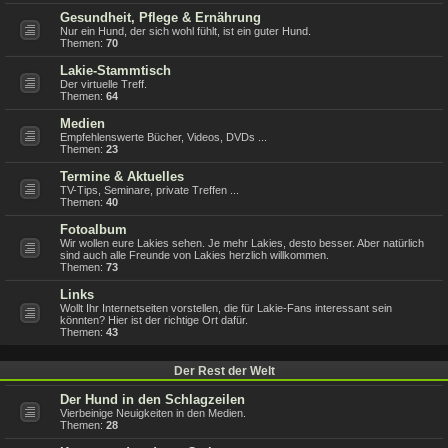
Gesundheit, Pflege & Ernährung
Nur ein Hund, der sich wohl fühlt, ist ein guter Hund.
Themen:
70
Lakie-Stammtisch
Der virtuelle Treff.
Themen:
64
Medien
Empfehlenswerte Bücher, Videos, DVDs ...
Themen:
23
Termine & Aktuelles
TV-Tips, Seminare, private Treffen ...
Themen:
40
Fotoalbum
Wir wollen eure Lakies sehen. Je mehr Lakies, desto besser. Aber natürlich
sind auch alle Freunde von Lakies herzlich willkommen.
Themen:
73
Links
Wollt Ihr Internetseiten vorstellen, die für Lakie-Fans interessant sein
könnten? Hier ist der richtige Ort dafür.
Themen:
43
Der Rest der Welt
Der Hund in den Schlagzeilen
Vierbeinige Neuigkeiten in den Medien.
Themen:
28