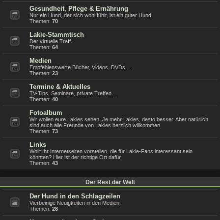
Gesundheit, Pflege & Ernährung
Nur ein Hund, der sich wohl fühlt, ist ein guter Hund.
Themen:
70
Lakie-Stammtisch
Der virtuelle Treff.
Themen:
64
Medien
Empfehlenswerte Bücher, Videos, DVDs ...
Themen:
23
Termine & Aktuelles
TV-Tips, Seminare, private Treffen ...
Themen:
40
Fotoalbum
Wir wollen eure Lakies sehen. Je mehr Lakies, desto besser. Aber natürlich
sind auch alle Freunde von Lakies herzlich willkommen.
Themen:
73
Links
Wollt Ihr Internetseiten vorstellen, die für Lakie-Fans interessant sein
könnten? Hier ist der richtige Ort dafür.
Themen:
43
Der Rest der Welt
Der Hund in den Schlagzeilen
Vierbeinige Neuigkeiten in den Medien.
Themen:
28