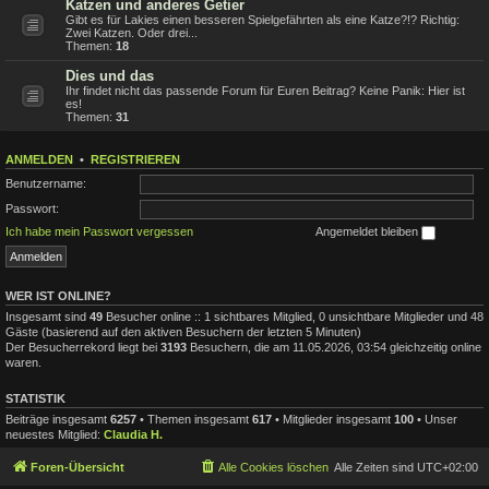
Katzen und anderes Getier
Gibt es für Lakies einen besseren Spielgefährten als eine Katze?!? Richtig:
Zwei Katzen. Oder drei...
Themen:
18
Dies und das
Ihr findet nicht das passende Forum für Euren Beitrag? Keine Panik: Hier ist
es!
Themen:
31
ANMELDEN
•
REGISTRIEREN
Benutzername:
Passwort:
Ich habe mein Passwort vergessen
Angemeldet bleiben
WER IST ONLINE?
Insgesamt sind
49
Besucher online :: 1 sichtbares Mitglied, 0 unsichtbare Mitglieder und 48
Gäste (basierend auf den aktiven Besuchern der letzten 5 Minuten)
Der Besucherrekord liegt bei
3193
Besuchern, die am 11.05.2026, 03:54 gleichzeitig online
waren.
STATISTIK
Beiträge insgesamt
6257
• Themen insgesamt
617
• Mitglieder insgesamt
100
• Unser
neuestes Mitglied:
Claudia H.
Foren-Übersicht
Alle Cookies löschen
Alle Zeiten sind
UTC+02:00