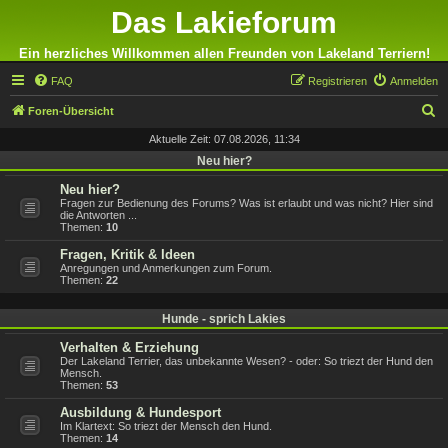
Das Lakieforum
Ein herzliches Willkommen allen Freunden von Lakeland Terriern!
FAQ
Registrieren
Anmelden
S
Foren-Übersicht
u
Aktuelle Zeit: 07.08.2026, 11:34
c
Neu hier?
h
Neu hier?
Fragen zur Bedienung des Forums? Was ist erlaubt und was nicht? Hier sind
e
die Antworten ...
Themen:
10
Fragen, Kritik & Ideen
Anregungen und Anmerkungen zum Forum.
Themen:
22
Hunde - sprich Lakies
Verhalten & Erziehung
Der Lakeland Terrier, das unbekannte Wesen? - oder: So triezt der Hund den
Mensch.
Themen:
53
Ausbildung & Hundesport
Im Klartext: So triezt der Mensch den Hund.
Themen:
14