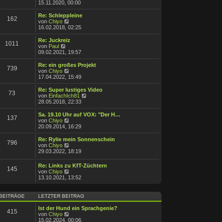
B
e
15.11.2020, 00:00
a
e
u
g
i
e
Re: Schleppleine
162
t
s
N
von
Chiyo
r
t
e
16.02.2018, 02:25
a
e
u
g
r
e
Re: Juckreiz
1011
B
s
N
von
Paul
e
t
e
09.02.2021, 19:57
i
e
u
t
r
e
Re: ein großes Projekt
r
739
B
s
N
von
Chiyo
a
e
t
e
17.04.2022, 15:49
g
i
e
u
t
r
e
Re: Super lustiges Video
r
73
B
s
N
von
EinfachIch81
a
e
t
e
28.05.2018, 22:33
g
i
e
u
t
r
e
Sa. 19.10 Uhr auf VOX: "Der H…
r
137
B
s
N
von
Chiyo
a
e
t
e
20.09.2014, 16:29
g
i
e
u
t
r
e
Re: Rylie mein Sonnenschein
r
796
B
s
N
von
Chiyo
a
e
t
e
29.03.2022, 18:19
g
i
e
u
t
r
e
Re: Links zu KfT-Züchtern
r
B
145
s
N
von
Chiyo
a
e
t
e
13.10.2021, 13:52
g
i
e
u
t
r
e
r
B
s
BEITRÄGE
LETZTER BEITRAG
a
e
t
g
i
e
Ist der Hund ein Sprachgenie?
t
415
r
N
von
Chiyo
r
B
e
15.02.2024, 00:06
a