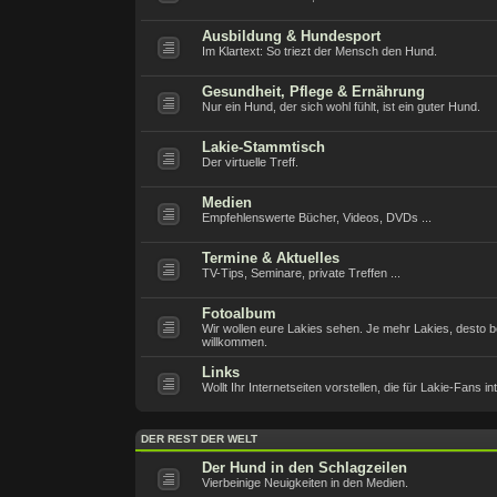
Ausbildung & Hundesport
Im Klartext: So triezt der Mensch den Hund.
Gesundheit, Pflege & Ernährung
Nur ein Hund, der sich wohl fühlt, ist ein guter Hund.
Lakie-Stammtisch
Der virtuelle Treff.
Medien
Empfehlenswerte Bücher, Videos, DVDs ...
Termine & Aktuelles
TV-Tips, Seminare, private Treffen ...
Fotoalbum
Wir wollen eure Lakies sehen. Je mehr Lakies, desto be
willkommen.
Links
Wollt Ihr Internetseiten vorstellen, die für Lakie-Fans i
DER REST DER WELT
Der Hund in den Schlagzeilen
Vierbeinige Neuigkeiten in den Medien.