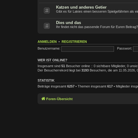
Katzen und anderes Getier
Gibt es für Lakies einen besseren Spielgefährten als ei
Dies und das
Ihr findet nicht das passende Forum für Euren Beitrag? 
ANMELDEN
•
REGISTRIEREN
Benutzername:
Passwort:
WER IST ONLINE?
Insgesamt sind
51
Besucher online :: 0 sichtbare Mitglieder, 0 uns
Der Besucherrekord liegt bei
3193
Besuchern, die am 11.05.2026, 03
STATISTIK
Beiträge insgesamt
6257
• Themen insgesamt
617
• Mitglieder ins
Foren-Übersicht