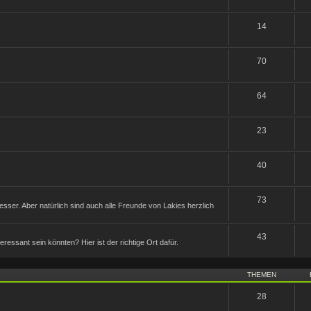
14
70
64
23
40
73
sser. Aber natürlich sind auch alle Freunde von Lakies herzlich
43
nteressant sein könnten? Hier ist der richtige Ort dafür.
THEMEN
28