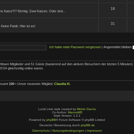
18
ne Katze?!? Richtig: Zwei Katzen. Oder drei...
31
Keine Panik: Hier ist es!
Ich habe mein Passwort vergessen
|
Angemeldet bleiben
ichtbare Mitglieder und 51 Gäste (basierend auf den aktiven Besuchern der letzten 5 Minuten)
:54 gleichzeitig online waren.
gesamt
100
• Unser neuestes Mitglied:
Claudia H.
Lucid Lime style created by
Melvin García
Co-Author:
MannixMD
Style Version: 1.2.1
Powered by
phpBB
® Forum Software © phpBB Limited
Deutsche Übersetzung durch
phpBB.de
Datenschutz
|
Nutzungsbedingungen
|
Impressum