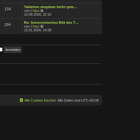
e
u
g
i
e
Tabletten eingeben leicht gem…
158
t
s
N
von
Chiyo
r
t
e
10.09.2020, 22:10
a
e
u
g
r
e
Re: Astronomisches Bild des T…
294
B
s
N
von
Chiyo
e
t
e
15.01.2020, 14:28
i
e
u
t
r
e
r
B
s
a
e
t
g
i
e
t
r
r
B
a
e
g
i
t
r
a
g
Alle Cookies löschen
Alle Zeiten sind
UTC+02:00