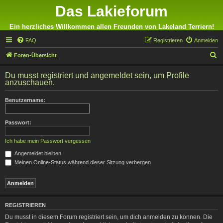
Das Lakieforum
Ein herzliches Willkommen allen Freunden von Lakeland Terriern!
FAQ
Registrieren
Anmelden
S
Foren-Übersicht
u
Du musst registriert und angemeldet sein, um Profile
c
anzuschauen.
h
Benutzername:
e
Passwort:
Ich habe mein Passwort vergessen
Angemeldet bleiben
Meinen Online-Status während dieser Sitzung verbergen
REGISTRIEREN
Du musst in diesem Forum registriert sein, um dich anmelden zu können. Die