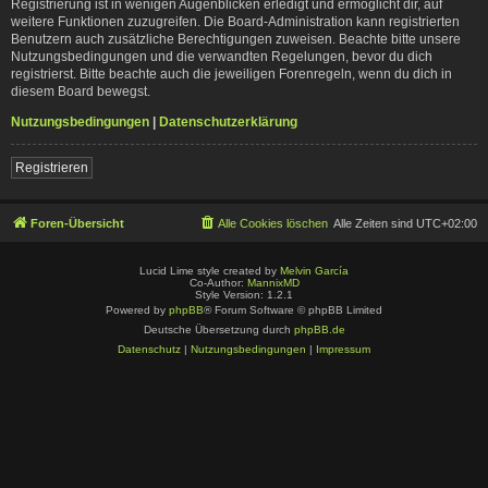
Registrierung ist in wenigen Augenblicken erledigt und ermöglicht dir, auf
weitere Funktionen zuzugreifen. Die Board-Administration kann registrierten
Benutzern auch zusätzliche Berechtigungen zuweisen. Beachte bitte unsere
Nutzungsbedingungen und die verwandten Regelungen, bevor du dich
registrierst. Bitte beachte auch die jeweiligen Forenregeln, wenn du dich in
diesem Board bewegst.
Nutzungsbedingungen
|
Datenschutzerklärung
Registrieren
Foren-Übersicht
Alle Cookies löschen
Alle Zeiten sind
UTC+02:00
Lucid Lime style created by
Melvin García
Co-Author:
MannixMD
Style Version: 1.2.1
Powered by
phpBB
® Forum Software © phpBB Limited
Deutsche Übersetzung durch
phpBB.de
Datenschutz
|
Nutzungsbedingungen
|
Impressum