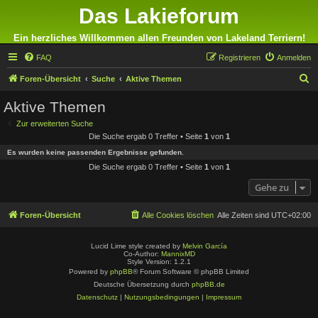
Das Lakieforum
Ein herzliches Willkommen allen Freunden von Lakeland Terriern!
FAQ
Registrieren
Anmelden
S
Foren-Übersicht
Suche
Aktive Themen
u
Aktive Themen
c
Zur erweiterten Suche
h
Die Suche ergab 0 Treffer • Seite
1
von
1
e
Es wurden keine passenden Ergebnisse gefunden.
Die Suche ergab 0 Treffer • Seite
1
von
1
Gehe zu
Foren-Übersicht
Alle Cookies löschen
Alle Zeiten sind
UTC+02:00
Lucid Lime style created by
Melvin García
Co-Author:
MannixMD
Style Version: 1.2.1
Powered by
phpBB
® Forum Software © phpBB Limited
Deutsche Übersetzung durch
phpBB.de
Datenschutz
|
Nutzungsbedingungen
|
Impressum