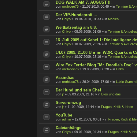
DOG WALK AM 7. AUGUST !!!
von
orchidee76
»
21.07.2010, 00:49
» in
Termine & Akt
Der VIP-Hundeprofi ...
von
Chiyo
»
19.04.2010, 01:33
» in
Medien
Weltkatzentag am 8.8.
von
Chiyo
»
08.08.2009, 01:09
» in
Termine & Aktuelles
16. Juli 2009 auf Kabel 1: Die Intelligenz 
von
Chiyo
»
10.07.2009, 23:26
» in
Termine & Aktuelles
14.07.2009, 21.00 Uhr im WDR: Quarks & C
von
Chiyo
»
10.07.2009, 23:16
» in
Termine & Aktuelles
Wire Fox Terrier Blog "Mr. Doodle's Dog" v
von
orchidee76
»
19.06.2009, 00:28
» in
Links
Assindias
von
orchidee76
»
26.04.2009, 17:06
» in
Lakie-Stammt
Der Hund und sein Chef
von
jr
»
09.03.2009, 21:16
» in
Dies und das
Serverumzug
von
jr
»
11.02.2009, 14:44
» in
Fragen, Kritik & Ideen
YouTube
von
admin
»
12.01.2009, 03:01
» in
Fragen, Kritik & Id
Dateianhänge
von
Chiyo
»
09.01.2009, 04:34
» in
Fragen, Kritik & Id