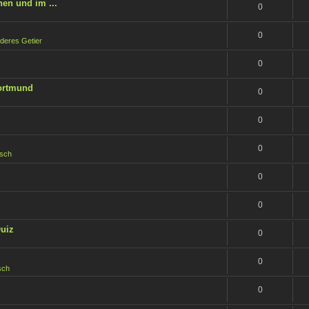
en und im ...
0
0
deres Getier
0
Dortmund
0
0
0
isch
0
0
Quiz
0
0
sch
0