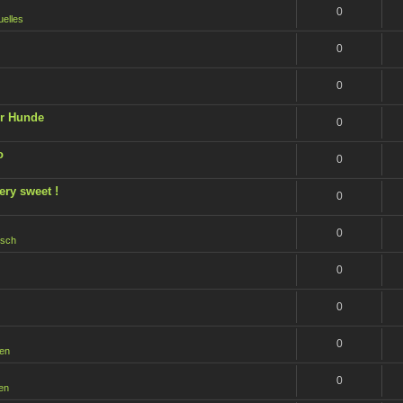
0
uelles
0
0
der Hunde
0
o
0
ery sweet !
0
0
isch
0
0
0
een
0
een