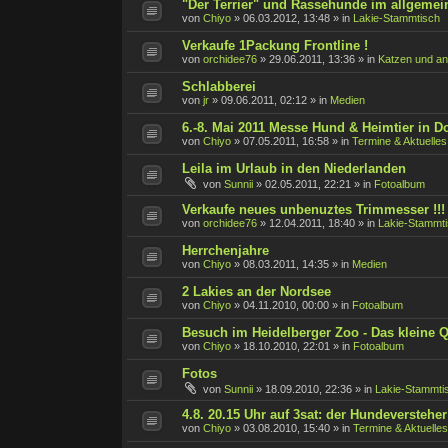
"Der Terrier" und Rassehunde im allgemein
von
Chiyo
»
06.03.2012, 13:48
» in
Lakie-Stammtisch
Verkaufe 1Packung Frontline !
von
orchidee76
»
29.06.2011, 13:36
» in
Katzen und an
Schlabberei
von
jr
»
09.06.2011, 02:12
» in
Medien
6.-8. Mai 2011 Messe Hund & Heimtier in 
von
Chiyo
»
07.05.2011, 16:58
» in
Termine & Aktuelles
Leila im Urlaub in den Niederlanden
von
Sunnii
»
02.05.2011, 22:21
» in
Fotoalbum
Verkaufe neues unbenuztes Trimmesser !!!
von
orchidee76
»
12.04.2011, 18:40
» in
Lakie-Stammt
Herrchenjahre
von
Chiyo
»
08.03.2011, 14:35
» in
Medien
2 Lakies an der Nordsee
von
Chiyo
»
04.11.2010, 00:00
» in
Fotoalbum
Besuch im Heidelberger Zoo - Das kleine 
von
Chiyo
»
18.10.2010, 22:01
» in
Fotoalbum
Fotos
von
Sunnii
»
18.09.2010, 22:36
» in
Lakie-Stammti
4.8. 20.15 Uhr auf 3sat: der Hundeversteher
von
Chiyo
»
03.08.2010, 15:40
» in
Termine & Aktuelles