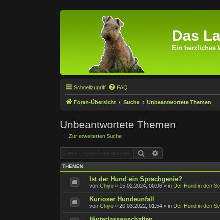
Das La
Ein herzliches 
Schnellzugriff
FAQ
Foren-Übersicht
Suche
Unbeantwortete Themen
Unbeantwortete Themen
Zur erweiterten Suche
Suche
Erweiterte Suche
THEMEN
Ist der Hund ein Sprachgenie?
von
Chiyo
»
15.02.2024, 00:06
» in
Der Hund in den Sc
Kurioser Hundeunfall
von
Chiyo
»
20.03.2022, 01:54
» in
Der Hund in den Sc
Hinterlassenschaften