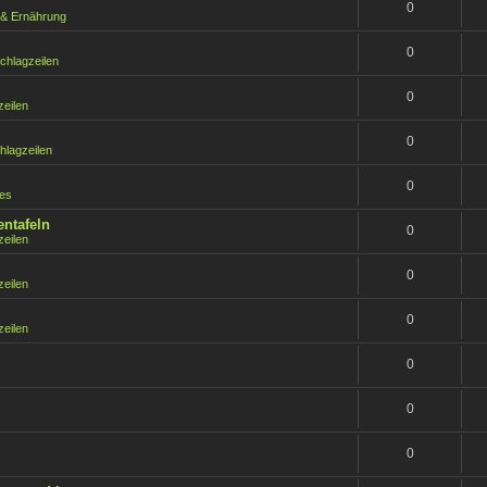
0
 & Ernährung
0
chlagzeilen
0
zeilen
0
hlagzeilen
0
les
entafeln
0
zeilen
0
zeilen
0
zeilen
0
0
0