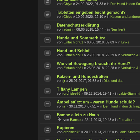
von
Chiyo
»
24.02.2022, 01:33
» in
Der Hund in den Sc
Tabletten eingeben leicht gemacht?
von
Chiyo
»
10.09.2020, 22:10
» in
Katzen und anderes
Datenschutzerklärung
von
admin
»
08.06.2018, 15:44
» in
Neu hier?
Hunde und Sommerhitze
von
EinfachIch81
»
08.06.2018, 09:09
» in
Links
Hund und Schlaf
von
EinfachIch81
»
26.05.2018, 22:29
» in
Verhalten &
Wie viel Bewegung braucht ihr Hund?
von
EinfachIch81
»
26.05.2018, 22:28
» in
Verhalten &
Katzen- und Hundestraßen
von
jr
»
28.01.2017, 01:58
» in
Dies und das
Tiffany Lampen
von
orchidee76
»
09.12.2014, 19:41
» in
Lakie-Stammt
Ampel stürzt um - waren Hunde schuld?
von
jr
»
30.11.2013, 07:51
» in
Der Hund in den Schlagz
Bamse allein zu Haus
von
Bamse
»
22.11.2013, 19:48
» in
Fotoalbum
Kupieren
von
orchidee76
»
20.10.2013, 21:05
» in
Lakie-Stammt