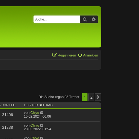
Suche
Erweiterte Suche
Registrieren
Anmelden
1
2
Die Suche ergab 98 Treffer
Nächste
ZUGRIFFE
LETZTER BEITRAG
von
Chiyo
31406
15.02.2024, 00:06
von
Chiyo
21238
20.03.2022, 01:54
von
Chiyo