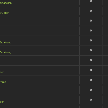
0
hlagzeilen
0
 Getier
0
0
0
 Erziehung
0
 Erziehung
0
0
isch
0
eilen
0
0
isch