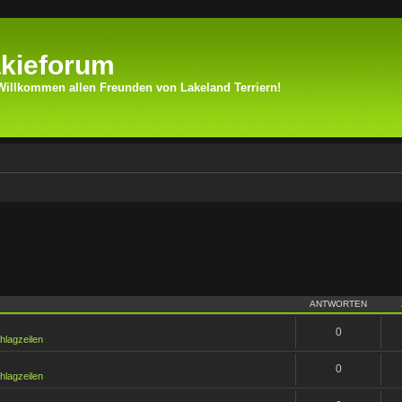
kieforum
Willkommen allen Freunden von Lakeland Terriern!
ANTWORTEN
0
hlagzeilen
0
hlagzeilen