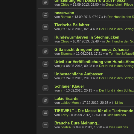
Umstellung von Dose/Trofu auf Fleisch
von
Chiyo
»
19.09.2013, 02:00
» in
Gesundheit, Pflege
rassewahn
von
Bamse
»
13.09.2013, 07:17
» in
Der Hund in den S
Tierische Beifahrer
von
jr
»
16.08.2013, 02:54
» in
Der Hund in den Schlag
Hundewurmlarven in Stechmücken
von
Chiyo
»
10.07.2013, 02:48
» in
Der Hund in den Sc
Gitta sucht dringend ein neues Zuhause
von
Sistema
»
12.06.2013, 17:21
» in
Termine & Aktuel
Urteil zur Veröffentlichung von Hunde-Ahn
von
jr
»
08.05.2013, 00:28
» in
Der Hund in den Schlag
Unbestechliche Aufpasser
von
jr
»
24.03.2013, 20:01
» in
Der Hund in den Schlag
Schlauer Klauer
von
jr
»
13.02.2013, 20:13
» in
Der Hund in den Schlag
Lakie-Ecards
von
Lakies-Mom
»
17.12.2012, 20:15
» in
Links
TIERWELT - Die Messe für alle Tierfreunde
von
Terry2
»
03.09.2012, 12:03
» in
Dies und das
Brauche Eure Meinung...
von
beate40
»
09.06.2012, 16:20
» in
Dies und das