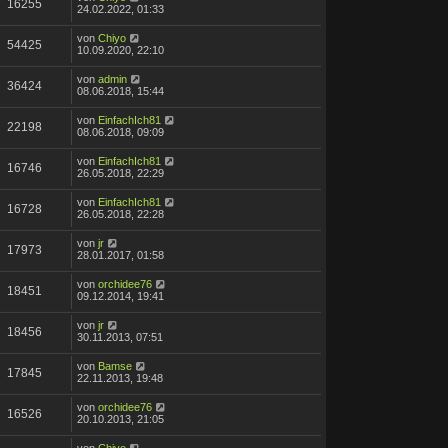
16255
24.02.2022, 01:33
von
Chiyo
54425
10.09.2020, 22:10
von
admin
36424
08.06.2018, 15:44
von
EinfachIch81
22198
08.06.2018, 09:09
von
EinfachIch81
16746
26.05.2018, 22:29
von
EinfachIch81
16728
26.05.2018, 22:28
von
jr
17973
28.01.2017, 01:58
von
orchidee76
18451
09.12.2014, 19:41
von
jr
18456
30.11.2013, 07:51
von
Bamse
17845
22.11.2013, 19:48
von
orchidee76
16526
20.10.2013, 21:05