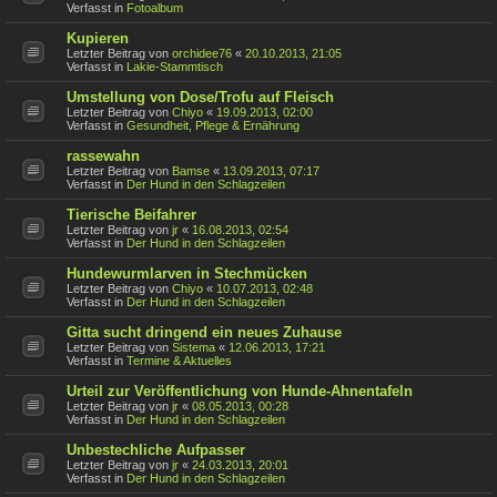
Verfasst in
Fotoalbum
Kupieren
Letzter Beitrag von
orchidee76
«
20.10.2013, 21:05
Verfasst in
Lakie-Stammtisch
Umstellung von Dose/Trofu auf Fleisch
Letzter Beitrag von
Chiyo
«
19.09.2013, 02:00
Verfasst in
Gesundheit, Pflege & Ernährung
rassewahn
Letzter Beitrag von
Bamse
«
13.09.2013, 07:17
Verfasst in
Der Hund in den Schlagzeilen
Tierische Beifahrer
Letzter Beitrag von
jr
«
16.08.2013, 02:54
Verfasst in
Der Hund in den Schlagzeilen
Hundewurmlarven in Stechmücken
Letzter Beitrag von
Chiyo
«
10.07.2013, 02:48
Verfasst in
Der Hund in den Schlagzeilen
Gitta sucht dringend ein neues Zuhause
Letzter Beitrag von
Sistema
«
12.06.2013, 17:21
Verfasst in
Termine & Aktuelles
Urteil zur Veröffentlichung von Hunde-Ahnentafeln
Letzter Beitrag von
jr
«
08.05.2013, 00:28
Verfasst in
Der Hund in den Schlagzeilen
Unbestechliche Aufpasser
Letzter Beitrag von
jr
«
24.03.2013, 20:01
Verfasst in
Der Hund in den Schlagzeilen