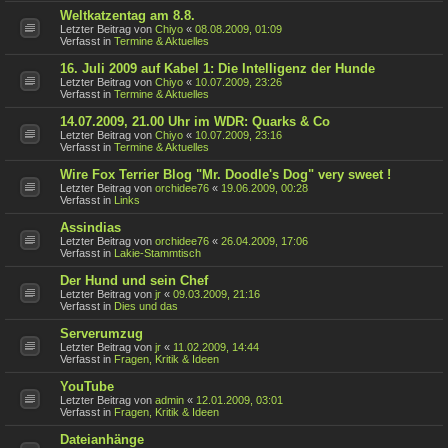
Weltkatzentag am 8.8.
Letzter Beitrag von
Chiyo
«
08.08.2009, 01:09
Verfasst in
Termine & Aktuelles
16. Juli 2009 auf Kabel 1: Die Intelligenz der Hunde
Letzter Beitrag von
Chiyo
«
10.07.2009, 23:26
Verfasst in
Termine & Aktuelles
14.07.2009, 21.00 Uhr im WDR: Quarks & Co
Letzter Beitrag von
Chiyo
«
10.07.2009, 23:16
Verfasst in
Termine & Aktuelles
Wire Fox Terrier Blog "Mr. Doodle's Dog" very sweet !
Letzter Beitrag von
orchidee76
«
19.06.2009, 00:28
Verfasst in
Links
Assindias
Letzter Beitrag von
orchidee76
«
26.04.2009, 17:06
Verfasst in
Lakie-Stammtisch
Der Hund und sein Chef
Letzter Beitrag von
jr
«
09.03.2009, 21:16
Verfasst in
Dies und das
Serverumzug
Letzter Beitrag von
jr
«
11.02.2009, 14:44
Verfasst in
Fragen, Kritik & Ideen
YouTube
Letzter Beitrag von
admin
«
12.01.2009, 03:01
Verfasst in
Fragen, Kritik & Ideen
Dateianhänge