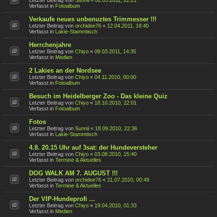
Letzter Beitrag von
Sunnii
«
02.05.2011, 22:21
Verfasst in
Fotoalbum
Verkaufe neues unbenuztes Trimmesser !!!
Letzter Beitrag von
orchidee76
«
12.04.2011, 18:40
Verfasst in
Lakie-Stammtisch
Herrchenjahre
Letzter Beitrag von
Chiyo
«
08.03.2011, 14:35
Verfasst in
Medien
2 Lakies an der Nordsee
Letzter Beitrag von
Chiyo
«
04.11.2010, 00:00
Verfasst in
Fotoalbum
Besuch im Heidelberger Zoo - Das kleine Quiz
Letzter Beitrag von
Chiyo
«
18.10.2010, 22:01
Verfasst in
Fotoalbum
Fotos
Letzter Beitrag von
Sunnii
«
18.09.2010, 22:36
Verfasst in
Lakie-Stammtisch
4.8. 20.15 Uhr auf 3sat: der Hundeversteher
Letzter Beitrag von
Chiyo
«
03.08.2010, 15:40
Verfasst in
Termine & Aktuelles
DOG WALK AM 7. AUGUST !!!
Letzter Beitrag von
orchidee76
«
21.07.2010, 00:49
Verfasst in
Termine & Aktuelles
Der VIP-Hundeprofi ...
Letzter Beitrag von
Chiyo
«
19.04.2010, 01:33
Verfasst in
Medien