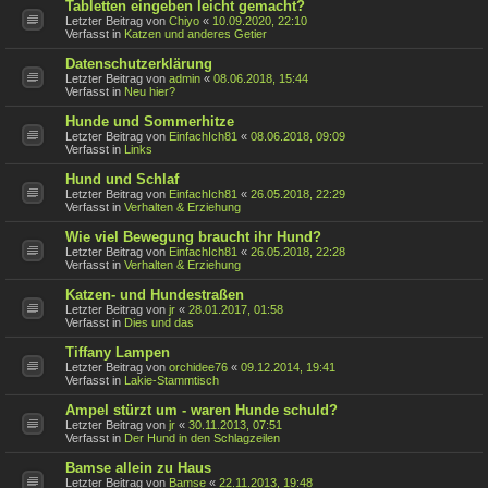
Tabletten eingeben leicht gemacht?
Letzter Beitrag von
Chiyo
«
10.09.2020, 22:10
Verfasst in
Katzen und anderes Getier
Datenschutzerklärung
Letzter Beitrag von
admin
«
08.06.2018, 15:44
Verfasst in
Neu hier?
Hunde und Sommerhitze
Letzter Beitrag von
EinfachIch81
«
08.06.2018, 09:09
Verfasst in
Links
Hund und Schlaf
Letzter Beitrag von
EinfachIch81
«
26.05.2018, 22:29
Verfasst in
Verhalten & Erziehung
Wie viel Bewegung braucht ihr Hund?
Letzter Beitrag von
EinfachIch81
«
26.05.2018, 22:28
Verfasst in
Verhalten & Erziehung
Katzen- und Hundestraßen
Letzter Beitrag von
jr
«
28.01.2017, 01:58
Verfasst in
Dies und das
Tiffany Lampen
Letzter Beitrag von
orchidee76
«
09.12.2014, 19:41
Verfasst in
Lakie-Stammtisch
Ampel stürzt um - waren Hunde schuld?
Letzter Beitrag von
jr
«
30.11.2013, 07:51
Verfasst in
Der Hund in den Schlagzeilen
Bamse allein zu Haus
Letzter Beitrag von
Bamse
«
22.11.2013, 19:48