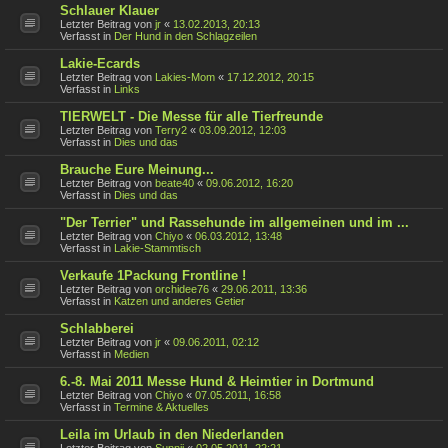
Schlauer Klauer
Letzter Beitrag von
jr
«
13.02.2013, 20:13
Verfasst in
Der Hund in den Schlagzeilen
Lakie-Ecards
Letzter Beitrag von
Lakies-Mom
«
17.12.2012, 20:15
Verfasst in
Links
TIERWELT - Die Messe für alle Tierfreunde
Letzter Beitrag von
Terry2
«
03.09.2012, 12:03
Verfasst in
Dies und das
Brauche Eure Meinung...
Letzter Beitrag von
beate40
«
09.06.2012, 16:20
Verfasst in
Dies und das
"Der Terrier" und Rassehunde im allgemeinen und im ...
Letzter Beitrag von
Chiyo
«
06.03.2012, 13:48
Verfasst in
Lakie-Stammtisch
Verkaufe 1Packung Frontline !
Letzter Beitrag von
orchidee76
«
29.06.2011, 13:36
Verfasst in
Katzen und anderes Getier
Schlabberei
Letzter Beitrag von
jr
«
09.06.2011, 02:12
Verfasst in
Medien
6.-8. Mai 2011 Messe Hund & Heimtier in Dortmund
Letzter Beitrag von
Chiyo
«
07.05.2011, 16:58
Verfasst in
Termine & Aktuelles
Leila im Urlaub in den Niederlanden