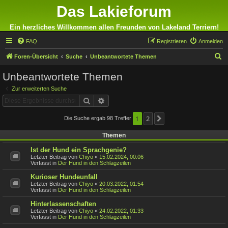
Das Lakieforum
Ein herzliches Willkommen allen Freunden von Lakeland Terriern!
FAQ
Registrieren
Anmelden
S
Foren-Übersicht
Suche
Unbeantwortete Themen
u
Unbeantwortete Themen
c
Zur erweiterten Suche
h
Suche
Erweiterte Suche
e
1
2
Die Suche ergab 98 Treffer
Nächste
Themen
Ist der Hund ein Sprachgenie?
Letzter Beitrag von
Chiyo
«
15.02.2024, 00:06
Verfasst in
Der Hund in den Schlagzeilen
Kurioser Hundeunfall
Letzter Beitrag von
Chiyo
«
20.03.2022, 01:54
Verfasst in
Der Hund in den Schlagzeilen
Hinterlassenschaften
Letzter Beitrag von
Chiyo
«
24.02.2022, 01:33
Verfasst in
Der Hund in den Schlagzeilen