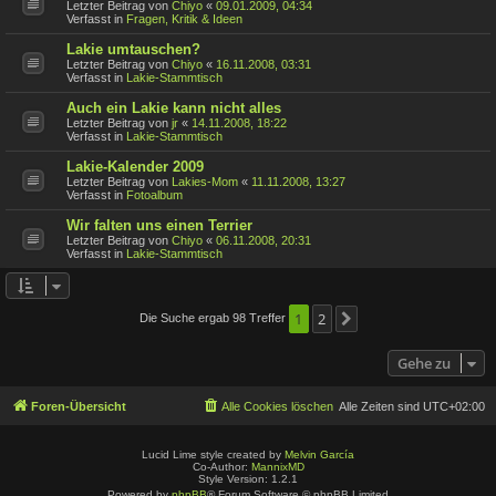
Letzter Beitrag von
Chiyo
«
09.01.2009, 04:34
Verfasst in
Fragen, Kritik & Ideen
Lakie umtauschen?
Letzter Beitrag von
Chiyo
«
16.11.2008, 03:31
Verfasst in
Lakie-Stammtisch
Auch ein Lakie kann nicht alles
Letzter Beitrag von
jr
«
14.11.2008, 18:22
Verfasst in
Lakie-Stammtisch
Lakie-Kalender 2009
Letzter Beitrag von
Lakies-Mom
«
11.11.2008, 13:27
Verfasst in
Fotoalbum
Wir falten uns einen Terrier
Letzter Beitrag von
Chiyo
«
06.11.2008, 20:31
Verfasst in
Lakie-Stammtisch
1
2
Die Suche ergab 98 Treffer
Nächste
Gehe zu
Foren-Übersicht
Alle Cookies löschen
Alle Zeiten sind
UTC+02:00
Lucid Lime style created by
Melvin García
Co-Author:
MannixMD
Style Version: 1.2.1
Powered by
phpBB
® Forum Software © phpBB Limited