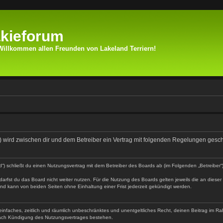
kieforum
Willkommen allen Freunden von Lakeland Terriern!
de“) wird zwischen dir und dem Betreiber ein Vertrag mit folgenden Regelungen gesc
d“) schließt du einen Nutzungsvertrag mit dem Betreiber des Boards ab (im Folgenden „Betreiber
arfst du das Board nicht weiter nutzen. Für die Nutzung des Boards gelten jeweils die an dieser 
nd kann von beiden Seiten ohne Einhaltung einer Frist jederzeit gekündigt werden.
in einfaches, zeitlich und räumlich unbeschränktes und unentgeltliches Recht, deinen Beitrag im
nach Kündigung des Nutzungsvertrages bestehen.