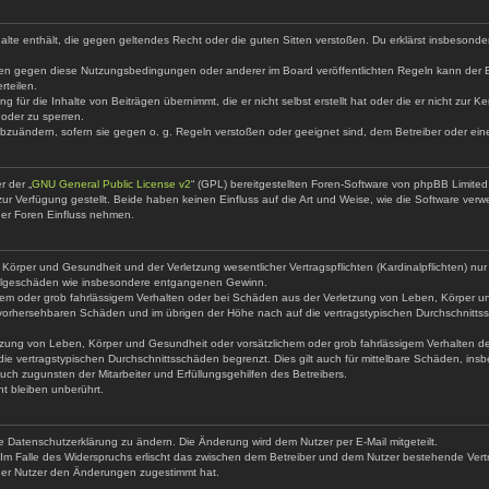
Inhalte enthält, die gegen geltendes Recht oder die guten Sitten verstoßen. Du erklärst insbesond
ßen gegen diese Nutzungsbedingungen oder anderer im Board veröffentlichten Regeln kann der 
rteilen.
g für die Inhalte von Beiträgen übernimmt, die er nicht selbst erstellt hat oder die er nicht zur
 oder zu sperren.
abzuändern, sofern sie gegen o. g. Regeln verstoßen oder geeignet sind, dem Betreiber oder ei
r der „
GNU General Public License v2
“ (GPL) bereitgestellten Foren-Software von phpBB Limit
r Verfügung gestellt. Beide haben keinen Einfluss auf die Art und Weise, wie die Software ver
der Foren Einfluss nehmen.
örper und Gesundheit und der Verletzung wesentlicher Vertragspflichten (Kardinalpflichten) nur 
e Folgeschäden wie insbesondere entgangenen Gewinn.
hem oder grob fahrlässigem Verhalten oder bei Schäden aus der Verletzung von Leben, Körper un
se vorhersehbaren Schäden und im übrigen der Höhe nach auf die vertragstypischen Durchschnittss
zung von Leben, Körper und Gesundheit oder vorsätzlichem oder grob fahrlässigem Verhalten des 
e vertragstypischen Durchschnittsschäden begrenzt. Dies gilt auch für mittelbare Schäden, i
ch zugunsten der Mitarbeiter und Erfüllungsgehilfen des Betreibers.
t bleiben unberührt.
e Datenschutzerklärung zu ändern. Die Änderung wird dem Nutzer per E-Mail mitgeteilt.
Im Falle des Widerspruchs erlischt das zwischen dem Betreiber und dem Nutzer bestehende Vertra
der Nutzer den Änderungen zugestimmt hat.