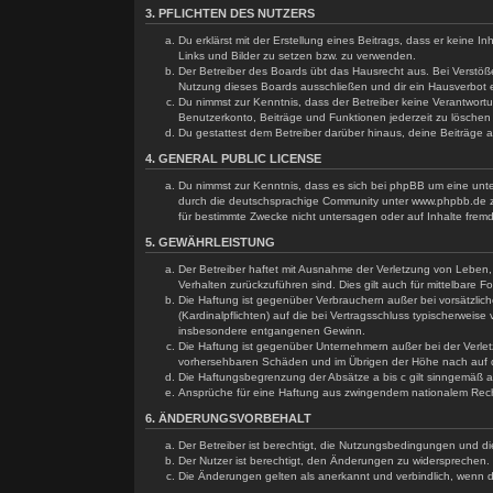
3. PFLICHTEN DES NUTZERS
Du erklärst mit der Erstellung eines Beitrags, dass er keine 
Links und Bilder zu setzen bzw. zu verwenden.
Der Betreiber des Boards übt das Hausrecht aus. Bei Verstö
Nutzung dieses Boards ausschließen und dir ein Hausverbot e
Du nimmst zur Kenntnis, dass der Betreiber keine Verantwortun
Benutzerkonto, Beiträge und Funktionen jederzeit zu löschen
Du gestattest dem Betreiber darüber hinaus, deine Beiträge 
4. GENERAL PUBLIC LICENSE
Du nimmst zur Kenntnis, dass es sich bei phpBB um eine unte
durch die deutschsprachige Community unter www.phpbb.de zu
für bestimmte Zwecke nicht untersagen oder auf Inhalte frem
5. GEWÄHRLEISTUNG
Der Betreiber haftet mit Ausnahme der Verletzung von Leben, K
Verhalten zurückzuführen sind. Dies gilt auch für mittelbar
Die Haftung ist gegenüber Verbrauchern außer bei vorsätzlic
(Kardinalpflichten) auf die bei Vertragsschluss typischerwei
insbesondere entgangenen Gewinn.
Die Haftung ist gegenüber Unternehmern außer bei der Verlet
vorhersehbaren Schäden und im Übrigen der Höhe nach auf di
Die Haftungsbegrenzung der Absätze a bis c gilt sinngemäß au
Ansprüche für eine Haftung aus zwingendem nationalem Rech
6. ÄNDERUNGSVORBEHALT
Der Betreiber ist berechtigt, die Nutzungsbedingungen und di
Der Nutzer ist berechtigt, den Änderungen zu widersprechen. 
Die Änderungen gelten als anerkannt und verbindlich, wenn 