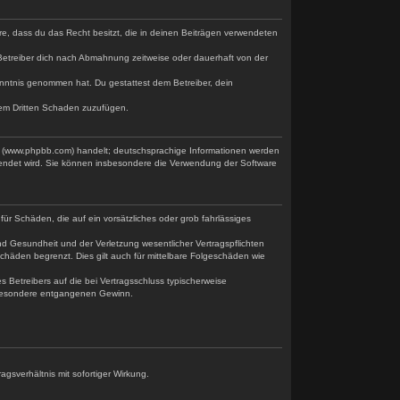
ere, dass du das Recht besitzt, die in deinen Beiträgen verwendeten
Betreiber dich nach Abmahnung zeitweise oder dauerhaft von der
 Kenntnis genommen hat. Du gestattest dem Betreiber, dein
nem Dritten Schaden zuzufügen.
ed (www.phpbb.com) handelt; deutschsprachige Informationen werden
wendet wird. Sie können insbesondere die Verwendung der Software
für Schäden, die auf ein vorsätzliches oder grob fahrlässiges
d Gesundheit und der Verletzung wesentlicher Vertragspflichten
chäden begrenzt. Dies gilt auch für mittelbare Folgeschäden wie
Betreibers auf die bei Vertragsschluss typischerweise
nsbesondere entgangenen Gewinn.
gsverhältnis mit sofortiger Wirkung.