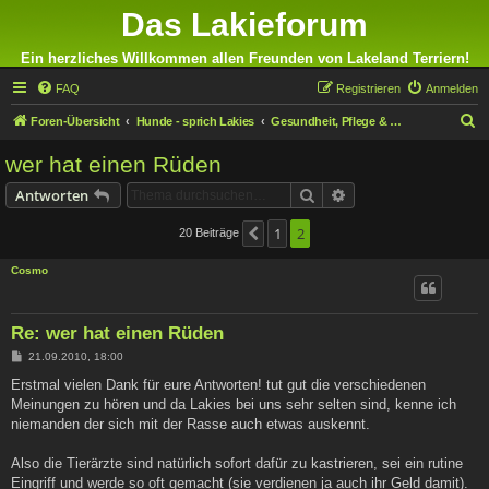
Das Lakieforum
Ein herzliches Willkommen allen Freunden von Lakeland Terriern!
FAQ
Registrieren
Anmelden
S
Foren-Übersicht
Hunde - sprich Lakies
Gesundheit, Pflege & Ernährung
u
wer hat einen Rüden
c
Suche
Erweiterte Suche
Antworten
h
e
1
2
20 Beiträge
Vorherige
Cosmo
Re: wer hat einen Rüden
B
21.09.2010, 18:00
e
i
Erstmal vielen Dank für eure Antworten! tut gut die verschiedenen
t
Meinungen zu hören und da Lakies bei uns sehr selten sind, kenne ich
r
a
niemanden der sich mit der Rasse auch etwas auskennt.
g
Also die Tierärzte sind natürlich sofort dafür zu kastrieren, sei ein rutine
Eingriff und werde so oft gemacht (sie verdienen ja auch ihr Geld damit).