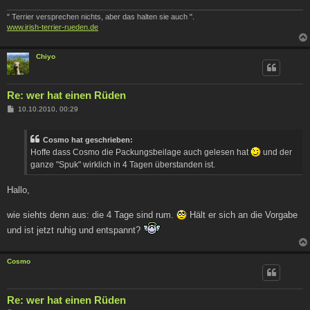
" Terrier versprechen nichts, aber das halten sie auch ".
www.irish-terrier-rueden.de
Chiyo
Re: wer hat einen Rüden
B
10.10.2010, 00:29
e
i
t
Cosmo hat geschrieben:
r
a
Hoffe dass Cosmo die Packungsbeilage auch gelesen hat
und der
g
ganze "Spuk" wirklich in 4 Tagen überstanden ist.
Hallo,
wie siehts denn aus: die 4 Tage sind rum.
Hält er sich an die Vorgabe
und ist jetzt ruhig und entspannt?
Cosmo
Re: wer hat einen Rüden