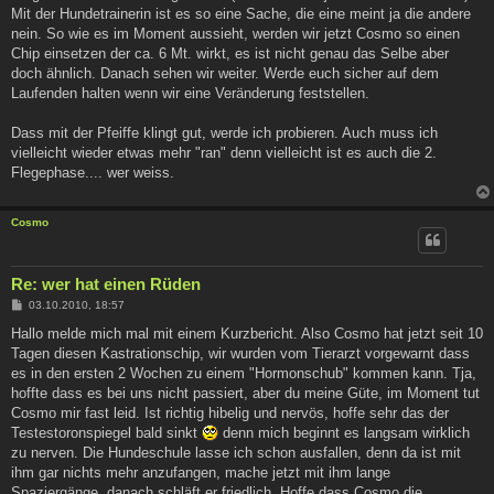
Mit der Hundetrainerin ist es so eine Sache, die eine meint ja die andere
nein. So wie es im Moment aussieht, werden wir jetzt Cosmo so einen
Chip einsetzen der ca. 6 Mt. wirkt, es ist nicht genau das Selbe aber
doch ähnlich. Danach sehen wir weiter. Werde euch sicher auf dem
Laufenden halten wenn wir eine Veränderung feststellen.
Dass mit der Pfeiffe klingt gut, werde ich probieren. Auch muss ich
vielleicht wieder etwas mehr "ran" denn vielleicht ist es auch die 2.
Flegephase.... wer weiss.
Cosmo
Re: wer hat einen Rüden
B
03.10.2010, 18:57
e
i
Hallo melde mich mal mit einem Kurzbericht. Also Cosmo hat jetzt seit 10
t
Tagen diesen Kastrationschip, wir wurden vom Tierarzt vorgewarnt dass
r
a
es in den ersten 2 Wochen zu einem "Hormonschub" kommen kann. Tja,
g
hoffte dass es bei uns nicht passiert, aber du meine Güte, im Moment tut
Cosmo mir fast leid. Ist richtig hibelig und nervös, hoffe sehr das der
Testestoronspiegel bald sinkt
denn mich beginnt es langsam wirklich
zu nerven. Die Hundeschule lasse ich schon ausfallen, denn da ist mit
ihm gar nichts mehr anzufangen, mache jetzt mit ihm lange
Spaziergänge, danach schläft er friedlich. Hoffe dass Cosmo die