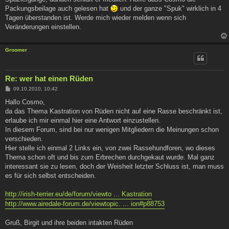
Packungsbeilage auch gelesen hat
und der ganze "Spuk" wirklich in 4
Tagen überstanden ist. Werde mich wieder melden wenn sich
Veränderungen einstellen.
Groomer
Re: wer hat einen Rüden
B
09.10.2010, 10:42
e
i
Hallo Cosmo,
t
da das Thema Kastration von Rüden nicht auf eine Rasse beschränkt ist,
r
a
erlaube ich mir einmal hier eine Antwort einzustellen.
g
In diesem Forum, sind bei nur wenigen Mitgliedern die Meinungen schon
verschieden.
Hier stelle ich einmal 2 Links ein, von zwei Rassehundforen, wo dieses
Thema schon oft und bis zum Erbrechen durchgekaut wurde. Mal ganz
interessant sie zu lesen, doch der Weisheit letzter Schluss ist, man muss
es für sich selbst entscheiden.
http://irish-terrier.eu/de/forum/viewto ... Kastration
http://www.airedale-forum.de/viewtopic. ... ion#p88753
Gruß, Birgit und ihre beiden intakten Rüden