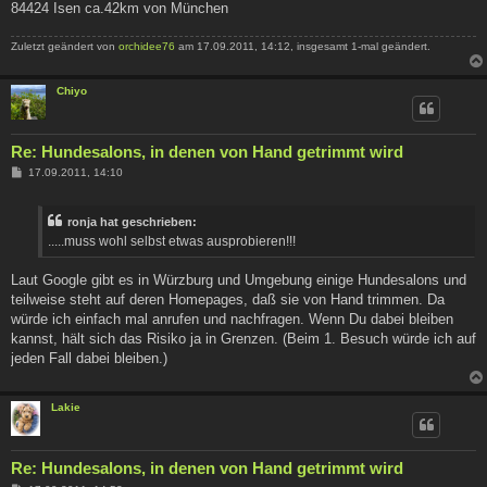
84424 Isen ca.42km von München
Zuletzt geändert von
orchidee76
am 17.09.2011, 14:12, insgesamt 1-mal geändert.
Chiyo
Re: Hundesalons, in denen von Hand getrimmt wird
B
17.09.2011, 14:10
e
i
t
ronja hat geschrieben:
r
a
.....muss wohl selbst etwas ausprobieren!!!
g
Laut Google gibt es in Würzburg und Umgebung einige Hundesalons und
teilweise steht auf deren Homepages, daß sie von Hand trimmen. Da
würde ich einfach mal anrufen und nachfragen. Wenn Du dabei bleiben
kannst, hält sich das Risiko ja in Grenzen. (Beim 1. Besuch würde ich auf
jeden Fall dabei bleiben.)
Lakie
Re: Hundesalons, in denen von Hand getrimmt wird