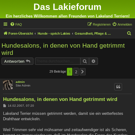
Das Lakieforum
Ein herzliches Willkommen allen Freunden von Lakeland Terriern!
FAQ
Registrieren
Anmelden
S
Foren-Übersicht
Hunde - sprich Lakies
Gesundheit, Pflege & Ernährung
u
Hundesalons, in denen von Hand getrimmt
c
wird
h
Suche
Erweiterte Suche
Antworten
e
1
2
29 Beiträge
Nächste
admin
Site Admin
Hundesalons, in denen von Hand getrimmt wird
B
14.02.2007, 07:20
e
i
Lakeland Terrier müssen getrimmt werden, damit sie ein wetterfestes
t
Drahthaar entwickeln.
r
a
g
Weil Trimmen sehr viel mühsamer und zeitaufwendiger ist als Scheren,