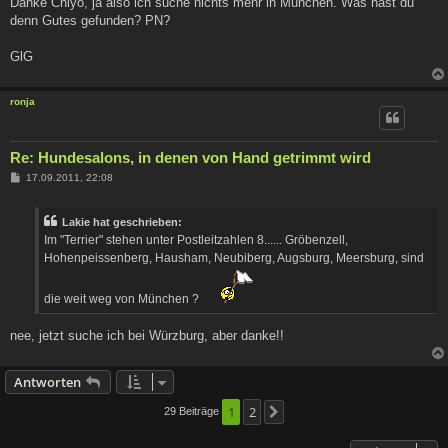
Danke Chiyo, ja also ich suche nichts mehr in München. Was hast du
denn Gutes gefunden? PN?
GlG
ronja
Re: Hundesalons, in denen von Hand getrimmt wird
B
17.09.2011, 22:08
e
i
t
Lakie hat geschrieben:
r
a
Im "Terrier" stehen unter Postleitzahlen 8...... Gröbenzell,
g
Hohenpeissenberg, Hausham, Neubiberg, Augsburg, Meersburg, sind
die weit weg von München ?
nee, jetzt suche ich bei Würzburg, aber danke!!
Antworten
1
2
29 Beiträge
Nächste