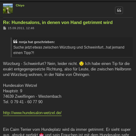
Chiyo
Re: Hundesalons, in denen von Hand getrimmt wird
B
15.09.2011, 12:46
e
i
t
ronja hat geschrieben:
r
a
Suche jetzt etwas zwischen Würzburg und Schweinfurt...hat jemand
g
einen Tipp?!
Würzburg - Schweinfurt? Nein, leider nicht.
Ich habe einen Tip für die
exakt entgegengesetzte Richtung, also für Leute, die zwischen Heilbronn
und Würzburg wohnen, in der Nähe von Öhringen.
Hundesalon Wetzel
Hauptstr. 9
74639 Zweiflingen - Westernbach
Tel. 0 79 41 - 60 77 90
http://www.hundesalon-wetzel.de/
Ein Cairn Terrier vom Hundeplatz wird da immer getrimmt. Er sieht super
aus, absolut perfekt
und sein Frauchen ist mit dem Hundesalon sehr