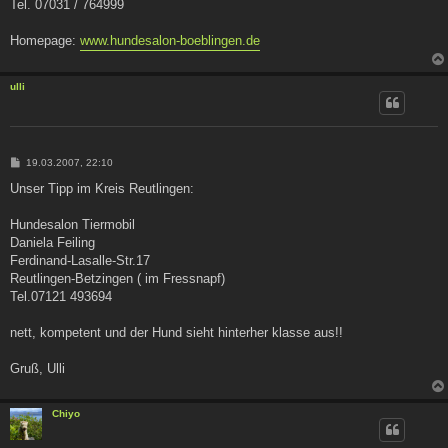
Tel. 07031 / 764999
Homepage:
www.hundesalon-boeblingen.de
ulli
B
19.03.2007, 22:10
e
i
Unser Tipp im Kreis Reutlingen:
t
r
a
Hundesalon Tiermobil
g
Daniela Feiling
Ferdinand-Lasalle-Str.17
Reutlingen-Betzingen ( im Fressnapf)
Tel.07121 493694
nett, kompetent und der Hund sieht hinterher klasse aus!!
Gruß, Ulli
Chiyo