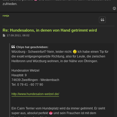
zufrieden.
ronja
Re: Hundesalons, in denen von Hand getrimmt wird
B
17.09.2011, 08:02
e
i
t
Chiyo hat geschrieben:
r
a
Würzburg - Schweinfurt? Nein, leider nicht.
Ich habe einen Tip für
g
die exakt entgegengesetzte Richtung, also für Leute, die zwischen
Heilbronn und Würzburg wohnen, in der Nähe von Öhringen.
Hundesalon Wetzel
Hauptstr. 9
74639 Zweiflingen - Westernbach
Tel. 0 79 41 - 60 77 90
http://www.hundesalon-wetzel.de/
Ein Cairn Terrier vom Hundeplatz wird da immer getrimmt. Er sieht
super aus, absolut perfekt
und sein Frauchen ist mit dem