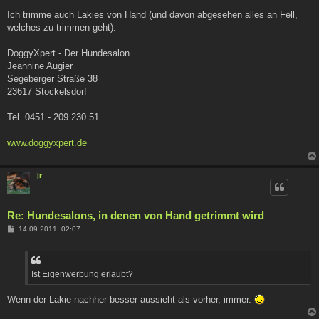
Ich trimme auch Lakies von Hand (und davon abgesehen alles an Fell,
welches zu trimmen geht).
DoggyXpert - Der Hundesalon
Jeannine Augier
Segeberger Straße 38
23617 Stockelsdorf
Tel. 0451 - 209 230 51
www.doggyxpert.de
jr
Re: Hundesalons, in denen von Hand getrimmt wird
B
14.09.2011, 02:07
e
i
t
r
a
Ist Eigenwerbung erlaubt?
g
Wenn der Lakie nachher besser aussieht als vorher, immer.