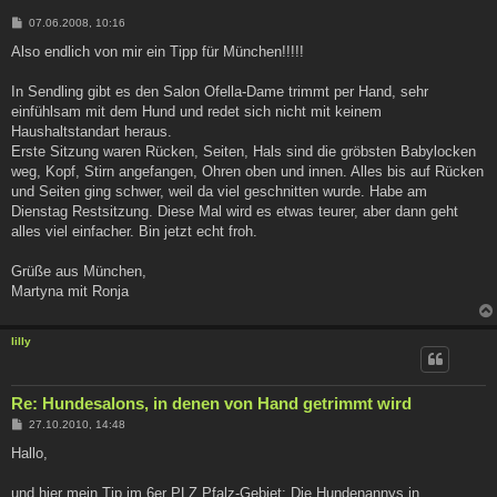
B
07.06.2008, 10:16
e
i
Also endlich von mir ein Tipp für München!!!!!
t
r
a
In Sendling gibt es den Salon Ofella-Dame trimmt per Hand, sehr
g
einfühlsam mit dem Hund und redet sich nicht mit keinem
Haushaltstandart heraus.
Erste Sitzung waren Rücken, Seiten, Hals sind die gröbsten Babylocken
weg, Kopf, Stirn angefangen, Ohren oben und innen. Alles bis auf Rücken
und Seiten ging schwer, weil da viel geschnitten wurde. Habe am
Dienstag Restsitzung. Diese Mal wird es etwas teurer, aber dann geht
alles viel einfacher. Bin jetzt echt froh.
Grüße aus München,
Martyna mit Ronja
lilly
Re: Hundesalons, in denen von Hand getrimmt wird
B
27.10.2010, 14:48
e
i
Hallo,
t
r
a
und hier mein Tip im 6er PLZ Pfalz-Gebiet: Die Hundenannys in