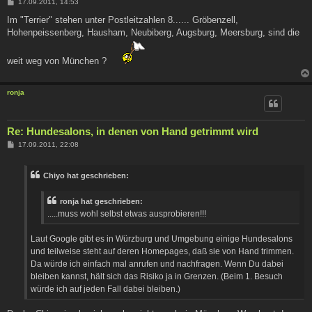
B
17.09.2011, 14:53
e
i
Im "Terrier" stehen unter Postleitzahlen 8...... Gröbenzell,
t
Hohenpeissenberg, Hausham, Neubiberg, Augsburg, Meersburg, sind die
r
a
g
weit weg von München ?
ronja
Re: Hundesalons, in denen von Hand getrimmt wird
B
17.09.2011, 22:08
e
i
t
Chiyo hat geschrieben:
r
a
g
ronja hat geschrieben:
.....muss wohl selbst etwas ausprobieren!!!
Laut Google gibt es in Würzburg und Umgebung einige Hundesalons
und teilweise steht auf deren Homepages, daß sie von Hand trimmen.
Da würde ich einfach mal anrufen und nachfragen. Wenn Du dabei
bleiben kannst, hält sich das Risiko ja in Grenzen. (Beim 1. Besuch
würde ich auf jeden Fall dabei bleiben.)