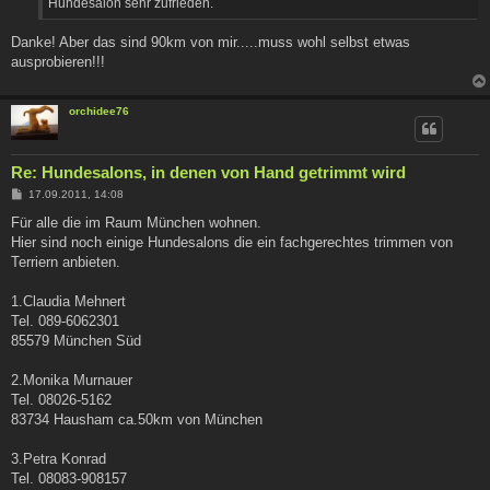
Hundesalon sehr zufrieden.
Danke! Aber das sind 90km von mir.....muss wohl selbst etwas
ausprobieren!!!
orchidee76
Re: Hundesalons, in denen von Hand getrimmt wird
B
17.09.2011, 14:08
e
i
Für alle die im Raum München wohnen.
t
Hier sind noch einige Hundesalons die ein fachgerechtes trimmen von
r
a
Terriern anbieten.
g
1.Claudia Mehnert
Tel. 089-6062301
85579 München Süd
2.Monika Murnauer
Tel. 08026-5162
83734 Hausham ca.50km von München
3.Petra Konrad
Tel. 08083-908157