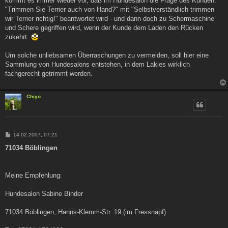
kommt es immer wieder vor, daß im Hundesalon die Frage des Kunden:
"Trimmen Sie Terrier auch von Hand?" mit "Selbstverständlich trimmen
wir Terrier richtig!" beantwortet wird - und dann doch zu Schermaschine
und Schere gegriffen wird, wenn der Kunde dem Laden den Rücken
zukehrt.
Um solche unliebsamen Überraschungen zu vermeiden, soll hier eine
Sammlung von Hundesalons entstehen, in dem Lakies wirklich
fachgerecht getrimmt werden.
Chiyo
B
14.02.2007, 07:21
e
i
71034 Böblingen
t
r
a
g
Meine Empfehlung:
Hundesalon Sabine Binder
71034 Böblingen, Hanns-Klemm-Str. 19 (im Fressnapf)