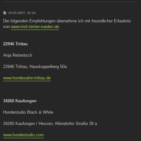
B
19.03.2007, 22:14
e
i
Die folgenden Empfehlungen übernehme ich mit freundlicher Erlaubnis
t
von
www.irish-terrier-rueden.de
:
r
a
g
22946 Trittau
Anja Reiteritsch
22946 Trittau, Hauskoppelberg 50a
www.hundesalon-trittau.de
34260 Kaufungen
Hundestudio Black & White
34260 Kaufungen / Hessen, Allendorfer Straße 39 a
www.hundestudio.com