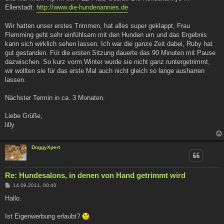
g
Ellerstadt.
http://www.die-hundenannies.de
Wir hatten unser erstes Trimmen, hat alles super geklappt, Frau
Flemming geht sehr einfühlsam mit den Hunden um und das Ergebnis
kann sich wirklich sehen lassen. Ich war die ganze Zeit dabei, Ruby hat
gut gestanden. Für die ersten Sitzung dauerte das 90 Minuten mit Pause
dazwischen. So kurz vorm Winter wurde sie nicht ganz runtergetrimmt,
wir wollten sie für das erste Mal auch nicht gleich so lange ausharren
lassen.
Nächster Termin in ca. 3 Monaten.
Liebe Grüße,
lilly
DoggyXpert
Re: Hundesalons, in denen von Hand getrimmt wird
B
14.09.2011, 00:40
e
i
Hallo.
t
r
a
Ist Eigenwerbung erlaubt?
g