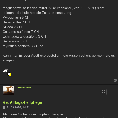
Möglicherweise ist das Mittel in Deutschland ( von BOIRON ) nicht
bekannt, deshalb hier die Zusammensetzung :
Pyrogenium 5 CH
Hepar sulfur 7 CH
Silicea 7 CH
Calcarea sulfurica 7 CH
Echinacea angustifolia 3 CH
Belladonna 5 CH
Myristica sebifera 3 CH aa
Kann man in jeder Apotheke bestellen , die wissen schon, bei wem sie es
kriegen.
orchidee76
Re: Alltags-Fellpflege
B
11.03.2014, 14:41
e
i
Also eine Globuli oder Tropfen Therapie .
t