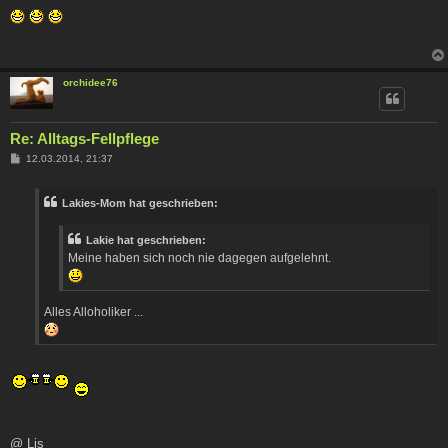
e
i
t
r
a
g
orchidee76
Re: Alltags-Fellpflege
B
12.03.2014, 21:37
e
i
t
Lakies-Mom hat geschrieben:
r
a
g
Lakie hat geschrieben:
Meine haben sich noch nie dagegen aufgelehnt.
Alles Alloholiker ...
@ Lis