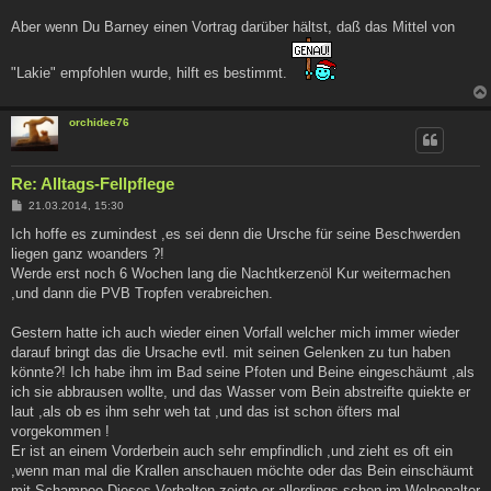
Aber wenn Du Barney einen Vortrag darüber hältst, daß das Mittel von
"Lakie" empfohlen wurde, hilft es bestimmt.
orchidee76
Re: Alltags-Fellpflege
B
21.03.2014, 15:30
e
i
Ich hoffe es zumindest ,es sei denn die Ursche für seine Beschwerden
t
liegen ganz woanders ?!
r
a
Werde erst noch 6 Wochen lang die Nachtkerzenöl Kur weitermachen
g
,und dann die PVB Tropfen verabreichen.
Gestern hatte ich auch wieder einen Vorfall welcher mich immer wieder
darauf bringt das die Ursache evtl. mit seinen Gelenken zu tun haben
könnte?! Ich habe ihm im Bad seine Pfoten und Beine eingeschäumt ,als
ich sie abbrausen wollte, und das Wasser vom Bein abstreifte quiekte er
laut ,als ob es ihm sehr weh tat ,und das ist schon öfters mal
vorgekommen !
Er ist an einem Vorderbein auch sehr empfindlich ,und zieht es oft ein
,wenn man mal die Krallen anschauen möchte oder das Bein einschäumt
mit Schampoo.Dieses Verhalten zeigte er allerdings schon im Welpenalter