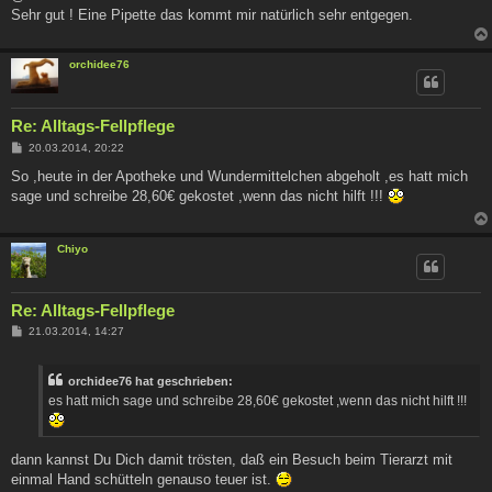
Sehr gut ! Eine Pipette das kommt mir natürlich sehr entgegen.
orchidee76
Re: Alltags-Fellpflege
B
20.03.2014, 20:22
e
i
So ,heute in der Apotheke und Wundermittelchen abgeholt ,es hatt mich
t
sage und schreibe 28,60€ gekostet ,wenn das nicht hilft !!!
r
a
g
Chiyo
Re: Alltags-Fellpflege
B
21.03.2014, 14:27
e
i
t
orchidee76 hat geschrieben:
r
a
es hatt mich sage und schreibe 28,60€ gekostet ,wenn das nicht hilft !!!
g
dann kannst Du Dich damit trösten, daß ein Besuch beim Tierarzt mit
einmal Hand schütteln genauso teuer ist.