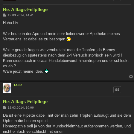
Re: Alltags-Fellpflege
B
12.03.2014, 14:41
e
i
Huhu Lis ,
t
r
a
War heute in der Apo und mein sehr liebenswerter Apotheke meines
g
Vertrauens ist dabei es zu besorgen
Wollte gerade fragen wie verabreicht man die Tropfen ,da Barney
diesbezüglich spätestens nach dem 2-4 Versuch störrisch sein wird !
Kann diese auch in etwas Hundeleberwurst hineintropfen und er schleckt
es ab ?
Wäre jedzt meine Idee.
Lakie
Re: Alltags-Fellpflege
B
12.03.2014, 19:06
e
i
Da ist eine Pipette dabei, mit der man zehn Tropfen aufsaugt und sie dem
t
Opfer in die Lefzen spritzt.
r
a
Homeopathie soll ja von der Mundschleimhaut aufgenommen werden, und
g
nicht einfach verschluckt mit einem