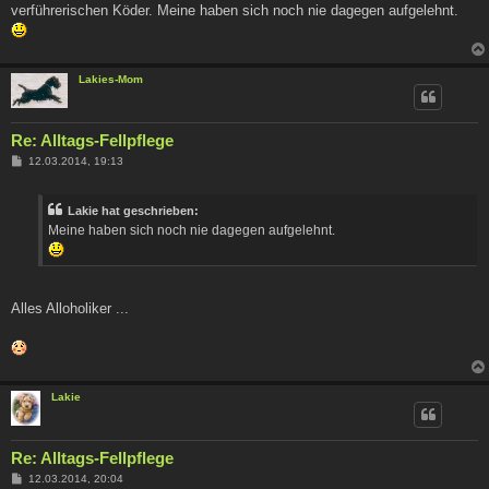
verführerischen Köder. Meine haben sich noch nie dagegen aufgelehnt.
Lakies-Mom
Re: Alltags-Fellpflege
B
12.03.2014, 19:13
e
i
t
Lakie hat geschrieben:
r
a
Meine haben sich noch nie dagegen aufgelehnt.
g
Alles Alloholiker ...
Lakie
Re: Alltags-Fellpflege
B
12.03.2014, 20:04