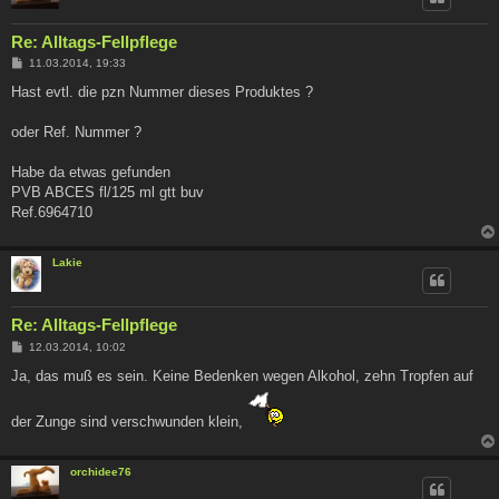
Re: Alltags-Fellpflege
B
11.03.2014, 19:33
e
i
Hast evtl. die pzn Nummer dieses Produktes ?
t
r
a
oder Ref. Nummer ?
g
Habe da etwas gefunden
PVB ABCES fl/125 ml gtt buv
Ref.6964710
Lakie
Re: Alltags-Fellpflege
B
12.03.2014, 10:02
e
i
Ja, das muß es sein. Keine Bedenken wegen Alkohol, zehn Tropfen auf
t
r
a
der Zunge sind verschwunden klein,
g
orchidee76