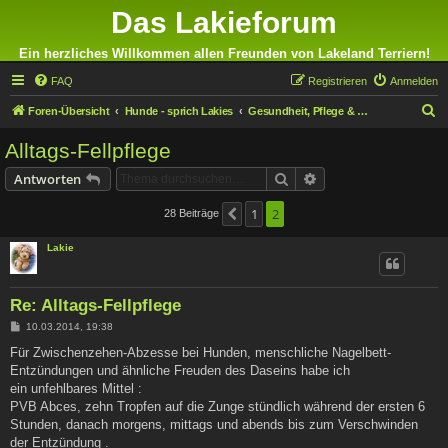
Das Lakieforum
Ein herzliches Willkommen allen Freunden von Lakeland Terriern!
FAQ
Registrieren
Anmelden
S
Foren-Übersicht
Hunde - sprich Lakies
Gesundheit, Pflege & Ernährung
u
Alltags-Fellpflege
c
Suche
Erweiterte Suche
Antworten
h
e
1
2
28 Beiträge
Vorherige
Lakie
Re: Alltags-Fellpflege
B
10.03.2014, 19:38
e
i
Für Zwischenzehen-Abzesse bei Hunden, menschliche Nagelbett-
t
Entzündungen und ähnliche Freuden des Daseins habe ich
r
a
ein unfehlbares Mittel :
g
PVB Abces, zehn Tropfen auf die Zunge stündlich während der ersten 6
Stunden, danach morgens, mittags und abends bis zum Verschwinden
der Entzündung .