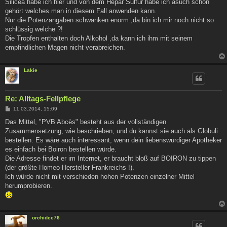
Silicea habe ich hier und von dem Hepar Sulfur habe ich asuch schon
r
a
gehört welches man in diesem Fall anwenden kann.
g
Nur die Potenzangaben schwanken enorm ,da bin ich mir noch nicht so
schlüssig welche ?!
Die Tropfen enthalten doch Alkohol ,da kann ich ihm mit seinem
empfindlichen Magen nicht verabreichen.
Lakie
Re: Alltags-Fellpflege
B
11.03.2014, 15:09
e
i
Das Mittel, "PVB Abcès" besteht aus der vollständigen
t
Zusammensetzung, wie beschrieben, und du kannst sie auch als Globuli
r
a
bestellen. Es wäre auch interessant, wenn dein liebenswürdiger Apotheker
g
es einfach bei Boiron bestellen würde.
Die Adresse findet er im Internet, er braucht bloß auf BOIRON zu tippen
(der größte Homeo-Hersteller Frankreichs !).
Ich würde nicht mit verschieden hohen Potenzen einzelner Mittel
herumprobieren.
orchidee76