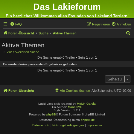
Das Lakieforum
Ein herzliches Willkommen allen Freunden von Lakeland Terriern!
FAQ
Registrieren
Anmelden
S
Foren-Übersicht
Suche
Aktive Themen
u
Aktive Themen
c
Zur erweiterten Suche
h
Die Suche ergab 0 Treffer • Seite
1
von
1
e
Es wurden keine passenden Ergebnisse gefunden.
Die Suche ergab 0 Treffer • Seite
1
von
1
Gehe zu
Foren-Übersicht
Alle Cookies löschen
Alle Zeiten sind
UTC+02:00
Lucid Lime style created by
Melvin García
Co-Author:
MannixMD
Style Version: 1.2.1
Powered by
phpBB
® Forum Software © phpBB Limited
Deutsche Übersetzung durch
phpBB.de
Datenschutz
|
Nutzungsbedingungen
|
Impressum