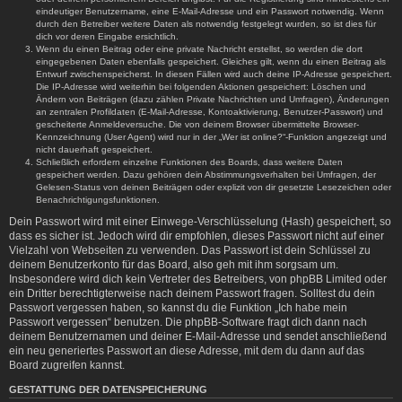
eindeutiger Benutzername, eine E-Mail-Adresse und ein Passwort notwendig. Wenn
durch den Betreiber weitere Daten als notwendig festgelegt wurden, so ist dies für
dich vor deren Eingabe ersichtlich.
Wenn du einen Beitrag oder eine private Nachricht erstellst, so werden die dort
eingegebenen Daten ebenfalls gespeichert. Gleiches gilt, wenn du einen Beitrag als
Entwurf zwischenspeicherst. In diesen Fällen wird auch deine IP-Adresse gespeichert.
Die IP-Adresse wird weiterhin bei folgenden Aktionen gespeichert: Löschen und
Ändern von Beiträgen (dazu zählen Private Nachrichten und Umfragen), Änderungen
an zentralen Profildaten (E-Mail-Adresse, Kontoaktivierung, Benutzer-Passwort) und
gescheiterte Anmeldeversuche. Die von deinem Browser übermittelte Browser-
Kennzeichnung (User Agent) wird nur in der „Wer ist online?“-Funktion angezeigt und
nicht dauerhaft gespeichert.
Schließlich erfordern einzelne Funktionen des Boards, dass weitere Daten
gespeichert werden. Dazu gehören dein Abstimmungsverhalten bei Umfragen, der
Gelesen-Status von deinen Beiträgen oder explizit von dir gesetzte Lesezeichen oder
Benachrichtigungsfunktionen.
Dein Passwort wird mit einer Einwege-Verschlüsselung (Hash) gespeichert, so
dass es sicher ist. Jedoch wird dir empfohlen, dieses Passwort nicht auf einer
Vielzahl von Webseiten zu verwenden. Das Passwort ist dein Schlüssel zu
deinem Benutzerkonto für das Board, also geh mit ihm sorgsam um.
Insbesondere wird dich kein Vertreter des Betreibers, von phpBB Limited oder
ein Dritter berechtigterweise nach deinem Passwort fragen. Solltest du dein
Passwort vergessen haben, so kannst du die Funktion „Ich habe mein
Passwort vergessen“ benutzen. Die phpBB-Software fragt dich dann nach
deinem Benutzernamen und deiner E-Mail-Adresse und sendet anschließend
ein neu generiertes Passwort an diese Adresse, mit dem du dann auf das
Board zugreifen kannst.
GESTATTUNG DER DATENSPEICHERUNG