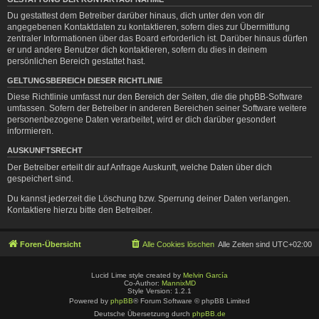
Du gestattest dem Betreiber darüber hinaus, dich unter den von dir
angegebenen Kontaktdaten zu kontaktieren, sofern dies zur Übermittlung
zentraler Informationen über das Board erforderlich ist. Darüber hinaus dürfen
er und andere Benutzer dich kontaktieren, sofern du dies in deinem
persönlichen Bereich gestattet hast.
GELTUNGSBEREICH DIESER RICHTLINIE
Diese Richtlinie umfasst nur den Bereich der Seiten, die die phpBB-Software
umfassen. Sofern der Betreiber in anderen Bereichen seiner Software weitere
personenbezogene Daten verarbeitet, wird er dich darüber gesondert
informieren.
AUSKUNFTSRECHT
Der Betreiber erteilt dir auf Anfrage Auskunft, welche Daten über dich
gespeichert sind.
Du kannst jederzeit die Löschung bzw. Sperrung deiner Daten verlangen.
Kontaktiere hierzu bitte den Betreiber.
Foren-Übersicht
Alle Cookies löschen
Alle Zeiten sind
UTC+02:00
Lucid Lime style created by
Melvin García
Co-Author:
MannixMD
Style Version: 1.2.1
Powered by
phpBB
® Forum Software © phpBB Limited
Deutsche Übersetzung durch
phpBB.de