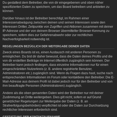
Du gestattest dem Betreiber, die von dir eingegebenen und oben näher
spezifizierten Daten zu speichern, um das Board betreiben und anbieten zu
können.
Darüber hinaus ist der Betreiber berechtigt, im Rahmen einer
Interessenabwägung zwischen deinen und seinen Interessen sowie den
Interessen Dritter, Zeitpunkte von Zugriffen und Aktionen zusammen mit deiner
IP-Adresse und der von deinem Browser übermittelter Browser-Kennung zu
speichern, sofern dies zur Gefahrenabwehr oder zur rechtlichen
Nachverfolgbarkeit notwendig ist.
REGELUNGEN BEZÜGLICH DER WEITERGABE DEINER DATEN
Zweck eines Boards ist es, einen Austausch mit anderen Personen zu
ermöglichen. Du bist dir daher bewusst, dass die Daten deines Profils und die
von dir erstellten Beiträge im Internet öffentlich zugänglich sein können. Der
Betreiber kann jedoch festlegen, dass einzelne Informationen nur für einen
eingeschränkten Nutzerkreis (z. B. andere registrierte Benutzer,
Administratoren etc.) zugänglich sind. Wenn du Fragen dazu hast, suche nach
entsprechenden Informationen im Forum oder kontaktiere den Betreiber. Die E-
Mail-Adresse aus deinem Profil ist dabei jedoch nur für den Betreiber und von
ihm beauftragte Personen (Administratoren) zugänglich.
Andere als die oben genannten Daten wird der Betreiber nur mit deiner
Zustimmung an Dritte weitergeben. Dies gilt nicht, sofern er auf Grund
gesetzlicher Regelungen zur Weitergabe der Daten (z. B. an
Strafverfolgungsbehörden) verpflichtet ist oder die Daten zur Durchsetzung
rechtlicher Interessen erforderlich sind.
GESTATTUNG DER KONTAKTAUFNAHME