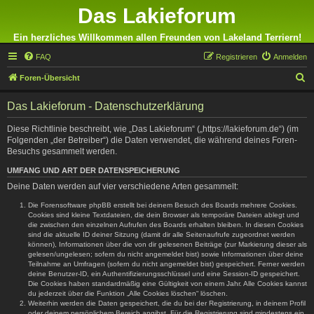
Das Lakieforum
Ein herzliches Willkommen allen Freunden von Lakeland Terriern!
FAQ
Registrieren
Anmelden
S
Foren-Übersicht
u
Das Lakieforum - Datenschutzerklärung
c
h
Diese Richtlinie beschreibt, wie „Das Lakieforum“ („https://lakieforum.de“) (im
Folgenden „der Betreiber“) die Daten verwendet, die während deines Foren-
e
Besuchs gesammelt werden.
UMFANG UND ART DER DATENSPEICHERUNG
Deine Daten werden auf vier verschiedene Arten gesammelt:
Die Forensoftware phpBB erstellt bei deinem Besuch des Boards mehrere Cookies.
Cookies sind kleine Textdateien, die dein Browser als temporäre Dateien ablegt und
die zwischen den einzelnen Aufrufen des Boards erhalten bleiben. In diesen Cookies
sind die aktuelle ID deiner Sitzung (damit dir alle Seitenaufrufe zugeordnet werden
können), Informationen über die von dir gelesenen Beiträge (zur Markierung dieser als
gelesen/ungelesen; sofern du nicht angemeldet bist) sowie Informationen über deine
Teilnahme an Umfragen (sofern du nicht angemeldet bist) gespeichert. Ferner werden
deine Benutzer-ID, ein Authentifizierungsschlüssel und eine Session-ID gespeichert.
Die Cookies haben standardmäßig eine Gültigkeit von einem Jahr. Alle Cookies kannst
du jederzeit über die Funktion „Alle Cookies löschen“ löschen.
Weiterhin werden die Daten gespeichert, die du bei der Registrierung, in deinem Profil
oder deinem persönlichem Bereich angibst. Für die Registrierung sind mindestens ein